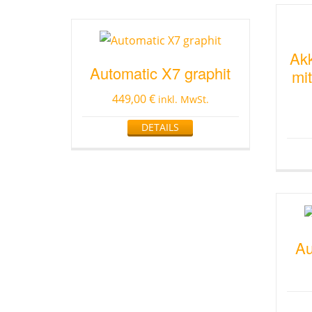
Akk
Automatic X7 graphit
mi
449,00
€
inkl. MwSt.
DETAILS
Au