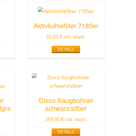
Aktivkohlefilter 7185er
22,50
€
inkl. MwSt.
DETAILS
er
Disco Saugbohner
lgra
schwarz/silber
259,00
€
inkl. MwSt.
DETAILS