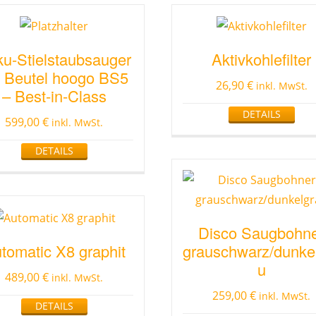
u-Stielstaubsauger
Aktivkohlefilter
t Beutel hoogo BS5
26,90
€
inkl. MwSt.
– Best-in-Class
DETAILS
599,00
€
inkl. MwSt.
DETAILS
Disco Saugbohn
tomatic X8 graphit
grauschwarz/dunke
u
489,00
€
inkl. MwSt.
259,00
€
inkl. MwSt.
DETAILS