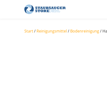
Skip
to
content
Start
/
Reinigungsmittel
/
Bodenreinigung
/ H