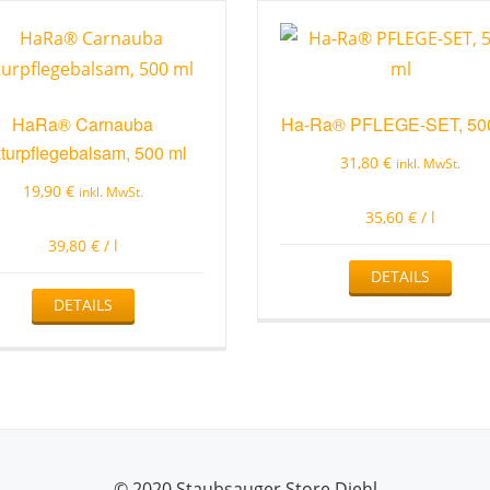
HaRa® Carnauba
Ha-Ra® PFLEGE-SET, 50
turpflegebalsam, 500 ml
31,80
€
inkl. MwSt.
19,90
€
inkl. MwSt.
35,60
€
/
l
39,80
€
/
l
DETAILS
DETAILS
© 2020 Staubsauger Store Diehl