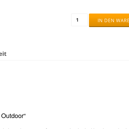
Ha-
IN DEN WAR
Ra®
Boden-
Nassfaser,
grün
eit
Menge
 Outdoor“