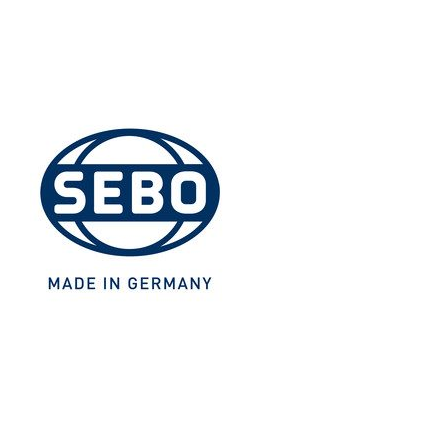
Blättern Sie in ruhe in unserem Onlinekatalog, oder
suchen Sie gezielt mit unserer Produktsuche nach
dem für Sie geeigneten Staubsaugerzubehör.
Ihr
Staubsauger Store Diehl