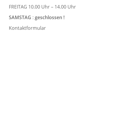
FREITAG 10.00 Uhr – 14.00 Uhr
SAMSTAG
:
geschlossen !
Kontaktformular
Sie suchen nach einem kompletten
Sortiment an Staubsaugerzubehör
und Reinigungssystemen?
Hier finden Sie bestimmt das richtige Gerät oder
Zubehörteil für Ihren Markenstaubsauger zu einem
unschlagbar guten Preis. Überzeugen Sie sich
selbst von unserem erstklassigen Service und der
großen Auswahl unseres Sortiments.