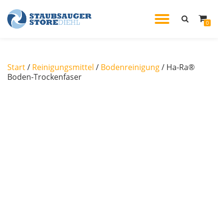
TOGGL
0
Skip
to
NAVIG
content
Start
/
Reinigungsmittel
/
Bodenreinigung
/ Ha-Ra®
Boden-Trockenfaser