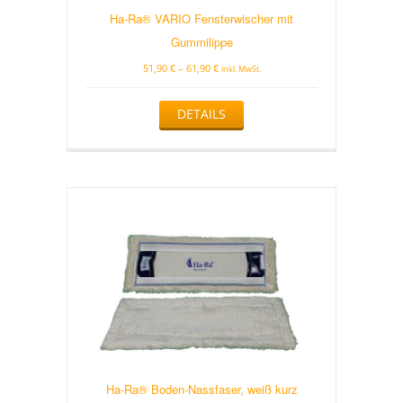
Ha-Ra® VARIO Fensterwischer mit
Gummilippe
51,90
€
–
61,90
€
inkl. MwSt.
Dieses
DETAILS
Produkt
weist
mehrere
Varianten
auf.
Die
Optionen
können
auf
der
Produktseite
gewählt
werden
Ha-Ra® Boden-Nassfaser, weiß kurz