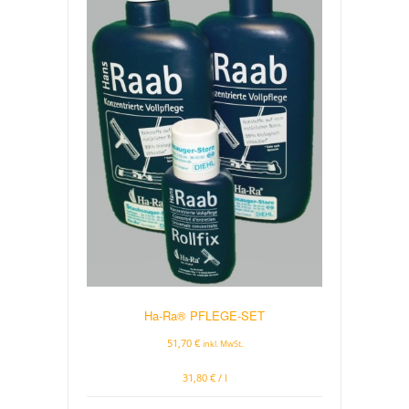
der
Produktseite
gewählt
werden
Ha-Ra® PFLEGE-SET
51,70
€
inkl. MwSt.
31,80
€
/
l