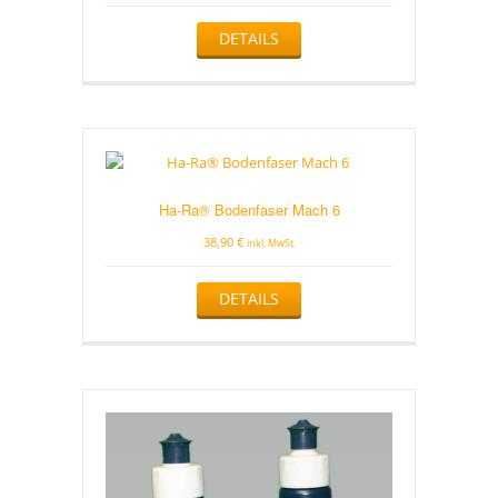
DETAILS
Ha-Ra­® Bodenfaser Mach 6
38,90
€
inkl. MwSt.
Dieses
DETAILS
Produkt
weist
mehrere
Varianten
auf.
Die
Optionen
können
auf