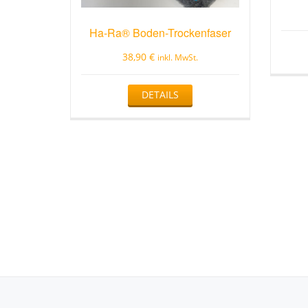
Ha-Ra® Boden-Trockenfaser
38,90
€
inkl. MwSt.
Dieses
DETAILS
Produkt
weist
mehrere
Varianten
auf.
Die
Optionen
können
auf
der
Produktseite