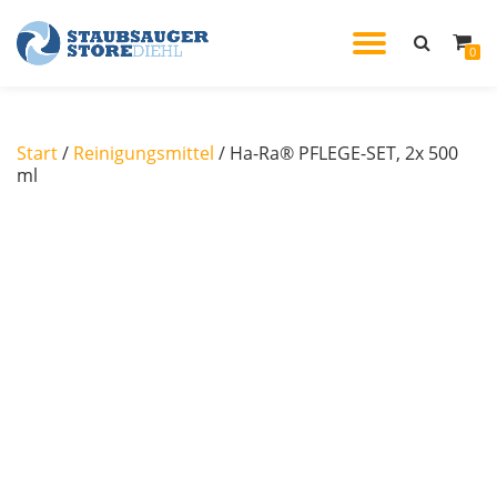
TOGGL
0
Skip
to
NAVIG
content
Start
/
Reinigungsmittel
/ Ha-Ra® PFLEGE-SET, 2x 500
ml