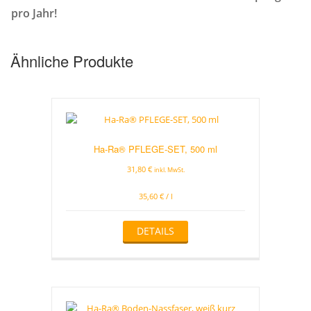
pro Jahr!
Ähnliche Produkte
Ha-Ra® PFLEGE-SET, 500 ml
31,80
€
inkl. MwSt.
35,60
€
/
l
DETAILS