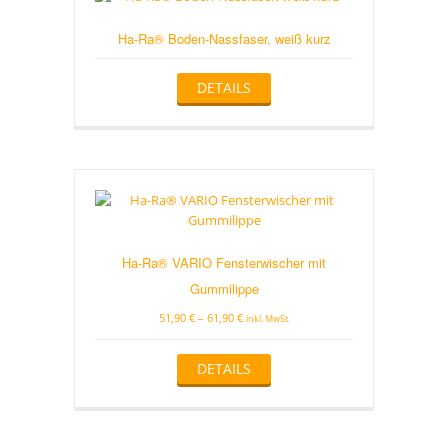
Ha-Ra® Boden-Nassfaser, weiß kurz
DETAILS
Ha-Ra® VARIO Fensterwischer mit
Gummilippe
51,90
€
–
61,90
€
inkl. MwSt.
Dieses
DETAILS
Produkt
weist
mehrere
Varianten