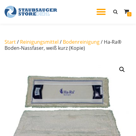
TOGGL
0
Skip
to
NAVIG
content
Start
/
Reinigungsmittel
/
Bodenreinigung
/ Ha-Ra®
Boden-Nassfaser, weiß kurz (Kopie)