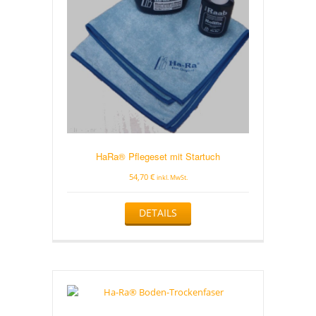
HaRa® Pflegeset mit Startuch
54,70
€
inkl. MwSt.
DETAILS