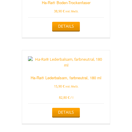
Ha-Ra® Boden-Trockenfaser
38,90
€
inkl. MwSt.
Dieses
DETAILS
Produkt
weist
mehrere
Varianten
auf.
Die
Optionen
können
auf
Ha-Ra® Lederbalsam, farbneutral, 180 ml
der
Produktseite
15,90
€
inkl. MwSt.
gewählt
werden
82,80
€
/
l
DETAILS