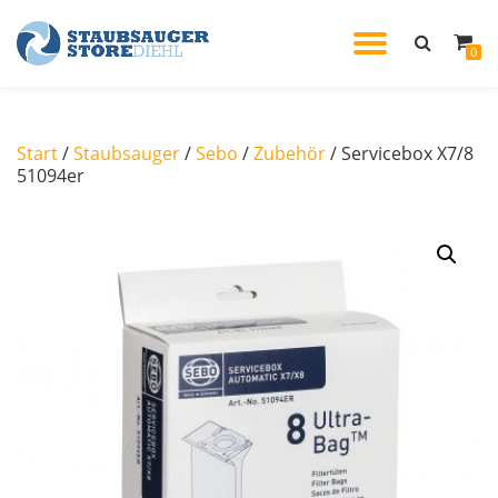
TOGGL
0
Skip
to
NAVIG
content
Start
/
Staubsauger
/
Sebo
/
Zubehör
/ Servicebox X7/8
51094er