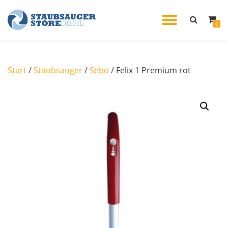
TOGGL
0
Skip
to
NAVIG
content
Start
/
Staubsauger
/
Sebo
/ Felix 1 Premium rot