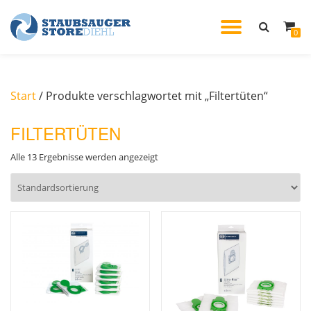
TOGGL
0
Skip
to
NAVIG
content
Start
/ Produkte verschlagwortet mit „Filtertüten“
FILTERTÜTEN
Alle 13 Ergebnisse werden angezeigt