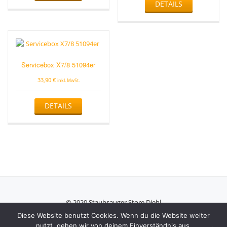
DETAILS
Servicebox X7/8 51094er
33,90
€
inkl. MwSt.
DETAILS
© 2020 Staubsauger Store Diehl
Secondary
Diese Website benutzt Cookies. Wenn du die Website weiter
nutzt, gehen wir von deinem Einverständnis aus.