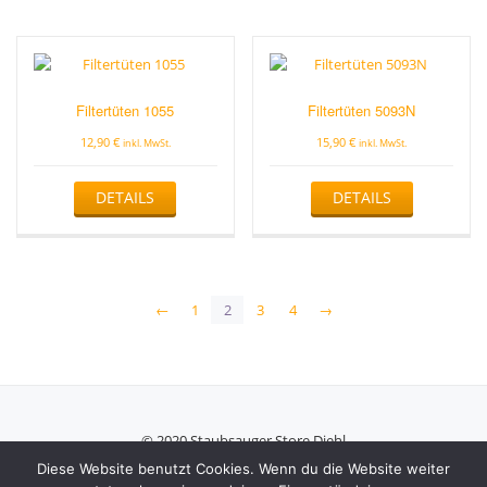
Filtertüten 1055
Filtertüten 5093N
12,90
€
15,90
€
inkl. MwSt.
inkl. MwSt.
DETAILS
DETAILS
←
1
2
3
4
→
© 2020 Staubsauger Store Diehl
Secondary
Diese Website benutzt Cookies. Wenn du die Website weiter