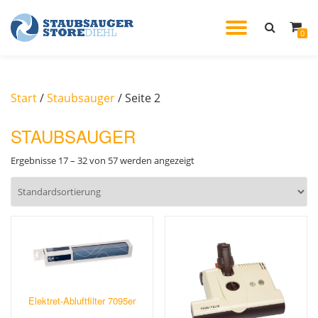
TOGGL
0
Skip
to
NAVIG
content
Start
/
Staubsauger
/ Seite 2
STAUBSAUGER
Ergebnisse 17 – 32 von 57 werden angezeigt
Elektret-Abluftfilter 7095er