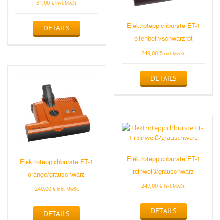
31,00
€
inkl. MwSt.
Dieses
Elektroteppichbürste ET-1
DETAILS
Produkt
weist
elfenbein/schwarzrot
mehrere
249,00
€
inkl. MwSt.
Varianten
auf.
Die
DETAILS
Optionen
können
auf
der
Produktseite
gewählt
werden
Elektroteppichbürste ET-1
Elektroteppichbürste ET-1
reinweiß/grauschwarz
orange/grauschwarz
249,00
€
inkl. MwSt.
249,00
€
inkl. MwSt.
DETAILS
DETAILS