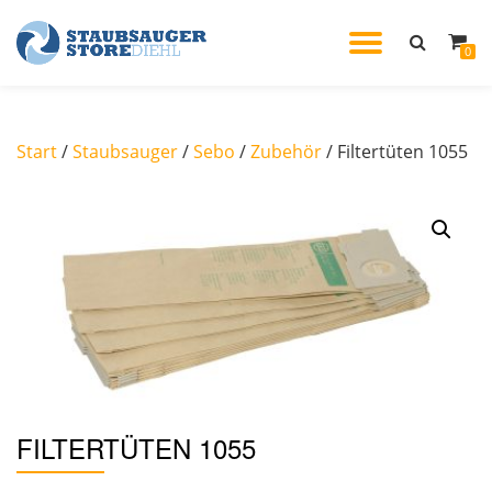
TOGGL
0
Skip
to
NAVIG
content
Start
/
Staubsauger
/
Sebo
/
Zubehör
/ Filtertüten 1055
FILTERTÜTEN 1055