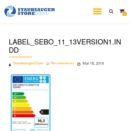
TOGGL
0
Skip
to
NAVIG
content
LABEL_SEBO_11_13VERSION1.IN
DD
StaubsaugerStore
No comments
Mai 18, 2018