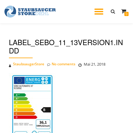
TOGGL
0
Skip
to
NAVIG
content
LABEL_SEBO_11_13VERSION1.IN
DD
StaubsaugerStore
No comments
Mai 21, 2018