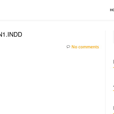
H
N1.INDD
No comments