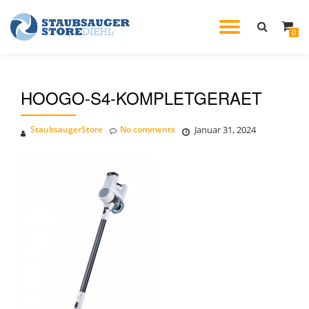
TOGGL
0
Skip
to
NAVIG
content
HOOGO-S4-KOMPLETGERAET
StaubsaugerStore
No comments
Januar 31, 2024