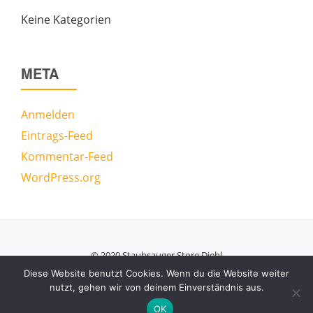
Keine Kategorien
META
Anmelden
Eintrags-Feed
Kommentar-Feed
WordPress.org
© 2020 Staubsauger Store Diehl
Secondary
Diese Website benutzt Cookies. Wenn du die Website weiter
nutzt, gehen wir von deinem Einverständnis aus.
Menu
Azera Shop
powered by
WordPress
OK