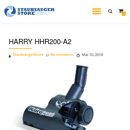
TOGGL
0
Skip
to
NAVIG
content
HARRY HHR200-A2
StaubsaugerStore
No comments
Mai 10, 2018