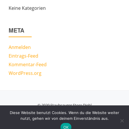
Keine Kategorien
META
Anmelden
Eintrags-Feed
Kommentar-Feed
WordPress.org
© 2020 Staubsauger Store Diehl
Secondary
Diese Website benutzt Cookies. Wenn du die Website weiter
nutzt, gehen wir von deinem Einverständnis aus.
Menu
Azera Shop
powered by
WordPress
OK