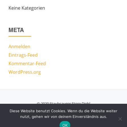
Keine Kategorien
META
Anmelden
Eintrags-Feed
Kommentar-Feed
WordPress.org
© 2020 Staubsauger Store Diehl
Secondary
Diese Website benutzt Cookies. Wenn du die Website weiter
nutzt, gehen wir von deinem Einverständnis aus.
Menu
Azera Shop
powered by
WordPress
OK