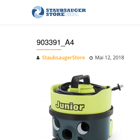
Skip
to
content
903391_A4
StaubsaugerStore
Mai 12, 2018