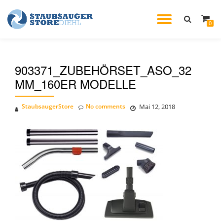
TOGGL
0
Skip
to
NAVIG
content
903371_ZUBEHÖRSET_ASO_32
MM_160ER MODELLE
StaubsaugerStore
No comments
Mai 12, 2018