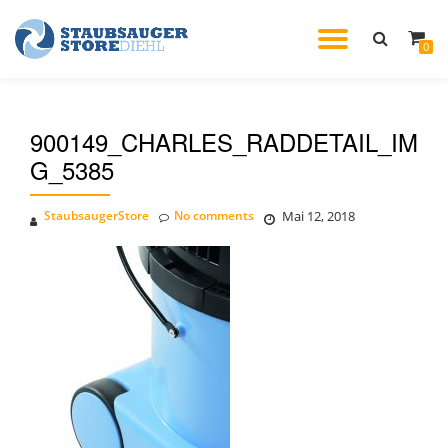
TOGGL
0
Skip
to
NAVIG
content
900149_CHARLES_RADDETAIL_IM
G_5385
StaubsaugerStore
No comments
Mai 12, 2018