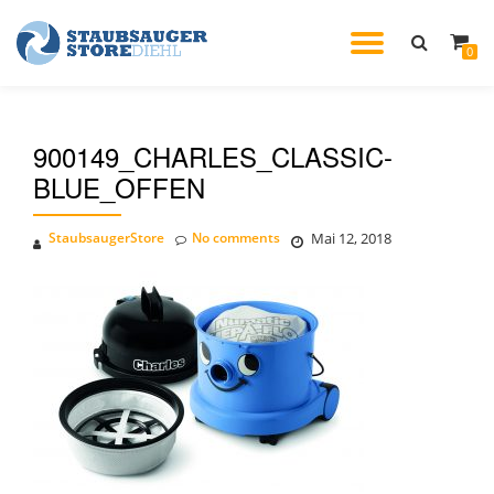
TOGGL
0
Skip
to
NAVIG
content
900149_CHARLES_CLASSIC-
BLUE_OFFEN
StaubsaugerStore
No comments
Mai 12, 2018