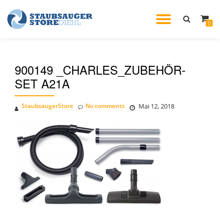
TOGGL
0
Skip
to
NAVIG
content
900149 _CHARLES_ZUBEHÖR-
SET A21A
StaubsaugerStore
No comments
Mai 12, 2018