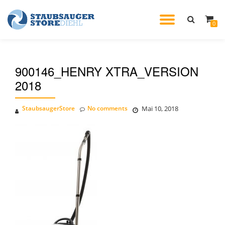
TOGGL
0
Skip
to
NAVIG
content
900146_HENRY XTRA_VERSION
2018
StaubsaugerStore
No comments
Mai 10, 2018