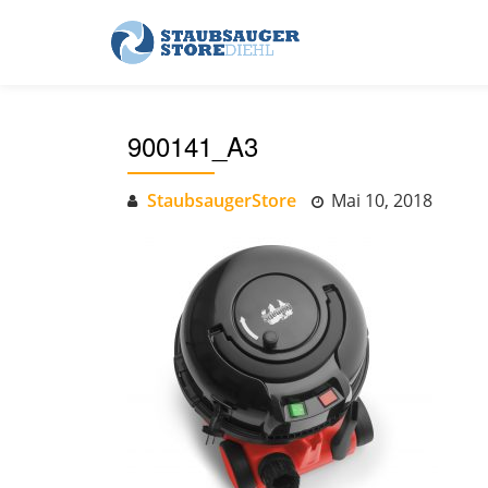
Skip
to
content
900141_A3
StaubsaugerStore
Mai 10, 2018