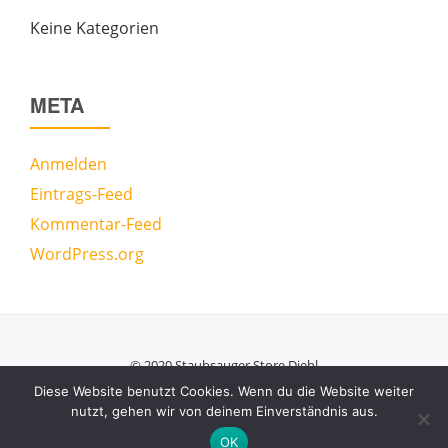
Keine Kategorien
META
Anmelden
Eintrags-Feed
Kommentar-Feed
WordPress.org
© 2020 Staubsauger Store Diehl
Secondary
Diese Website benutzt Cookies. Wenn du die Website weiter
nutzt, gehen wir von deinem Einverständnis aus.
Menu
Azera Shop
powered by
WordPress
OK