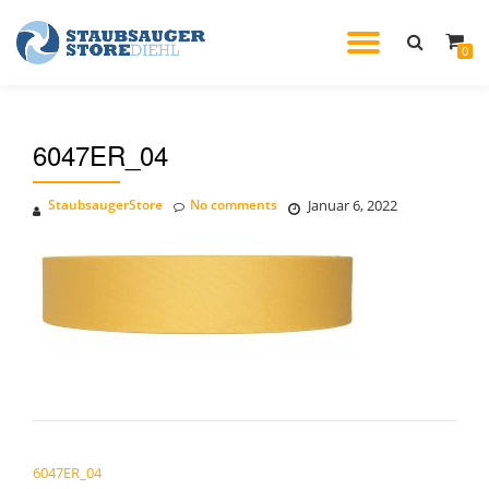
TOGGL
0
Skip
to
NAVIG
content
6047ER_04
StaubsaugerStore
No comments
Januar 6, 2022
BEITRAGSNAVIGATION
6047ER_04