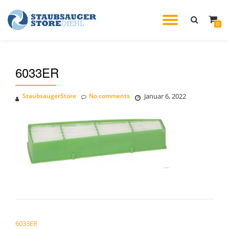
TOGGL
0
Skip
to
NAVIG
content
6033ER
StaubsaugerStore
No comments
Januar 6, 2022
BEITRAGSNAVIGATION
6033ER