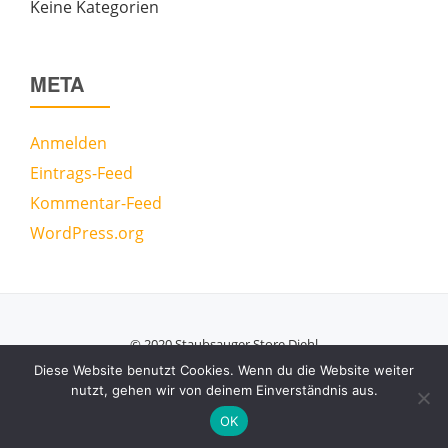
Keine Kategorien
META
Anmelden
Eintrags-Feed
Kommentar-Feed
WordPress.org
© 2020 Staubsauger Store Diehl
Secondary
Diese Website benutzt Cookies. Wenn du die Website weiter
nutzt, gehen wir von deinem Einverständnis aus.
Menu
Azera Shop
powered by
WordPress
OK