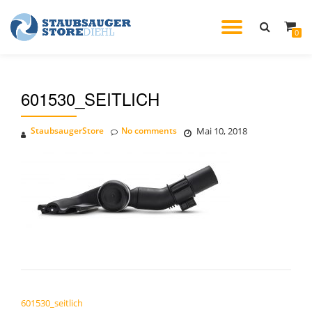
TOGGL
0
Skip
to
NAVIG
content
601530_SEITLICH
StaubsaugerStore
No comments
Mai 10, 2018
BEITRAGSNAVIGATION
601530_seitlich