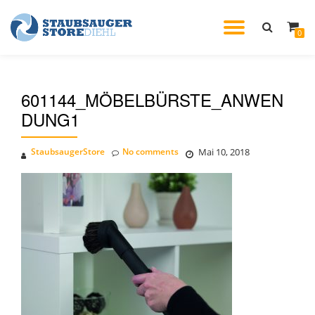
TOGGL
0
Skip
to
NAVIG
content
601144_MÖBELBÜRSTE_ANWEN
DUNG1
StaubsaugerStore
No comments
Mai 10, 2018