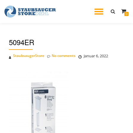
TOGGL
0
Skip
to
NAVIG
content
5094ER
StaubsaugerStore
No comments
Januar 6, 2022