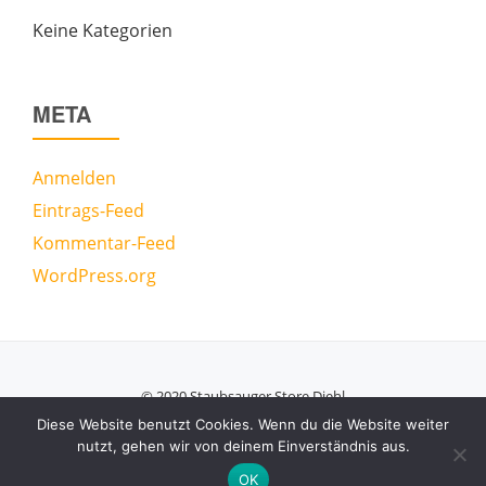
Keine Kategorien
META
Anmelden
Eintrags-Feed
Kommentar-Feed
WordPress.org
© 2020 Staubsauger Store Diehl
Secondary
Diese Website benutzt Cookies. Wenn du die Website weiter
nutzt, gehen wir von deinem Einverständnis aus.
Menu
Azera Shop
powered by
WordPress
OK