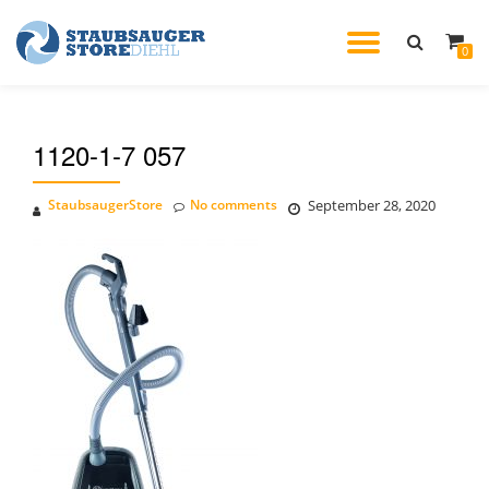
TOGGL
0
Skip
to
NAVIG
content
1120-1-7 057
StaubsaugerStore
No comments
September 28, 2020