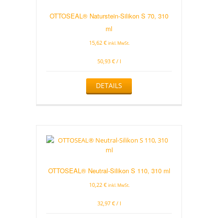
OTTOSEAL® Naturstein-Silikon S 70, 310
ml
15,62
€
inkl. MwSt.
50,93
€
/
l
Dieses
DETAILS
Produkt
weist
mehrere
Varianten
auf.
Die
Optionen
können
auf
OTTOSEAL® Neutral-Silikon S 110, 310 ml
der
Produktseite
10,22
€
inkl. MwSt.
gewählt
werden
32,97
€
/
l