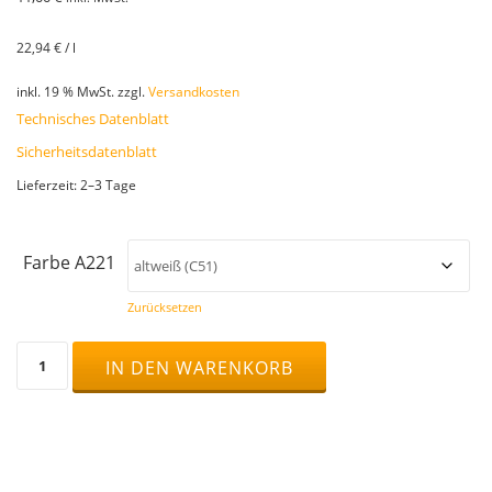
22,94
€
/
l
inkl. 19 % MwSt.
zzgl.
Versandkosten
Technisches Datenblatt
Sicherheitsdatenblatt
Lieferzeit:
2–3 Tage
Farbe A221
Zurücksetzen
OTTOSEAL®
IN DEN WARENKORB
PARKETT
Fugenmasse
A221,
310
ml
Menge