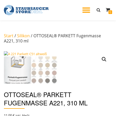
TOGGL
0
Skip
to
NAVIG
content
Start
/
Silikon
/ OTTOSEAL® PARKETT Fugenmasse
A221, 310 ml
OTTOSEAL® PARKETT
FUGENMASSE A221, 310 ML
11,00
€
inkl. MwSt.