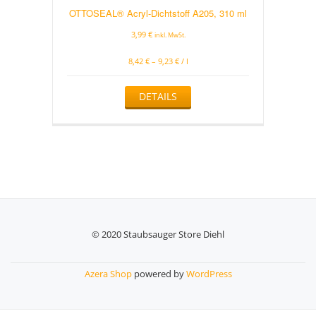
auf
OTTOSEAL® Acryl-Dichtstoff A205, 310 ml
der
Produktseite
3,99
€
inkl. MwSt.
gewählt
werden
8,42
€
–
9,23
€
/
l
Dieses
DETAILS
Produkt
weist
mehrere
Varianten
auf.
Die
Optionen
können
auf
der
© 2020 Staubsauger Store Diehl
Produktseite
Secondary
gewählt
werden
Menu
Azera Shop
powered by
WordPress