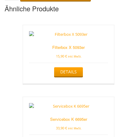
–
Ähnliche Produkte
Der
Nassreiniger
mit
Glanzleistung
Menge
Filterbox X 5093er
15,90
€
inkl. MwSt.
DETAILS
Servicebox K 6695er
33,90
€
inkl. MwSt.