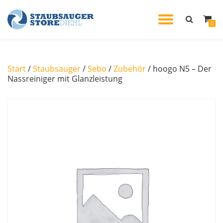
TOGGL
0
Skip
to
NAVIG
content
Start
/
Staubsauger
/
Sebo
/
Zubehör
/ hoogo N5 – Der
Nassreiniger mit Glanzleistung