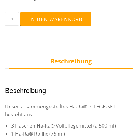
HaRa®
IN DEN WARENKORB
PFLEGE-
SET,
3x500
ml
mit
Rollfix
(75
Beschreibung
ml)
Menge
Beschreibung
Unser zusammengestelltes Ha-Ra® PFLEGE-SET
besteht aus:
3 Flaschen Ha-Ra® Vollpflegemittel (à 500 ml)
1 Ha-Ra® Rollfix (75 ml)