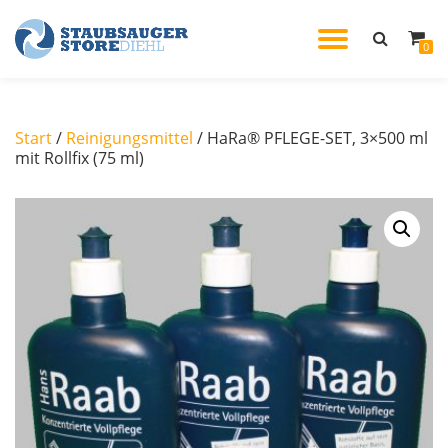
TOGGL
0
Skip
to
NAVIG
content
Start
/
Reinigungsmittel
/ HaRa® PFLEGE-SET, 3×500 ml
mit Rollfix (75 ml)