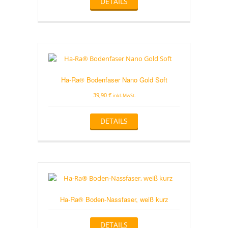
DETAILS
Ha-Ra® Bodenfaser Nano Gold Soft
39,90
€
inkl. MwSt.
Dieses
DETAILS
Produkt
weist
mehrere
Varianten
auf.
Die
Optionen
können
Ha-Ra® Boden-Nassfaser, weiß kurz
auf
der
Produktseite
DETAILS