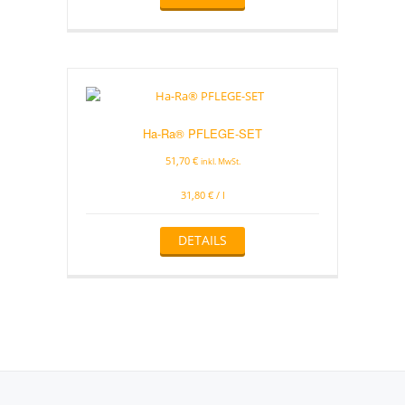
gewählt
werden
Ha-Ra® PFLEGE-SET
51,70
€
inkl. MwSt.
31,80
€
/
l
DETAILS