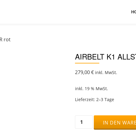
H
R rot
AIRBELT K1 ALL
279,00
€
inkl. MwSt.
inkl. 19 % MwSt.
Lieferzeit:
2–3 Tage
Airbelt
IN DEN WAR
K1