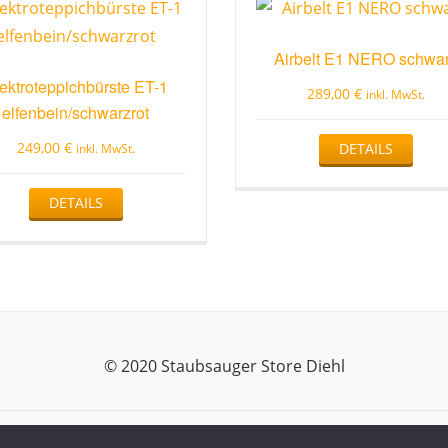
Airbelt E1 NERO schwa
ektroteppichbürste ET-1
289,00
€
inkl. MwSt.
elfenbein/schwarzrot
249,00
€
DETAILS
inkl. MwSt.
DETAILS
© 2020 Staubsauger Store Diehl
Azera Shop
powered by
WordPress