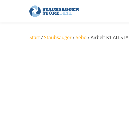
Skip
to
content
Start
/
Staubsauger
/
Sebo
/ Airbelt K1 ALLSTA