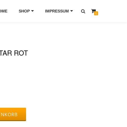
OME
SHOP
IMPRESSUM
0
STAR ROT
ENKORB