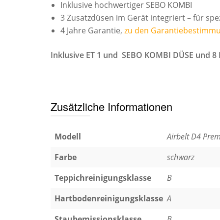
Inklusive hochwertiger SEBO KOMBI
3 Zusatzdüsen im Gerät integriert – für spe
4 Jahre Garantie,
zu den Garantiebestimm
Inklusive ET 1 und SEBO KOMBI DÜSE und 8 F
Zusätzliche Informationen
Modell
Airbelt D4 Pre
Farbe
schwarz
Teppichreinigungsklasse
B
Hartbodenreinigungsklasse
A
Staubemissionsklasse
B