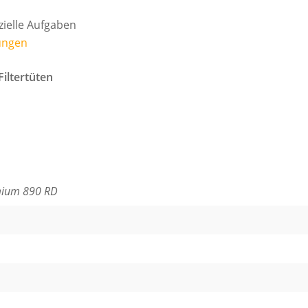
zielle Aufgaben
ungen
iltertüten
mium 890 RD