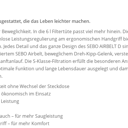
sgestattet, die das Leben
leichter machen.
eweglichkeit. In die 6 l Filtertüte passt viel mehr hinein.
enlose Leistungsregulierung am ergonomischen Handgriff bi
. Jedes Detail und das ganze Design des SEBO AIRBELT D si
iertem SEBO Airbelt, beweglichem Dreh-Kipp-Gelenk, verste
ftanlauf. Die S-Klasse-Filtration erfüllt die besonderen A
optimale Funktion und lange Lebensdauer ausgelegt und dami
n.
keit ohne Wechsel der Steckdose
, ökonomisch im Einsatz
r Leistung
auch – für mehr Saugleistung
iff – für mehr Komfort