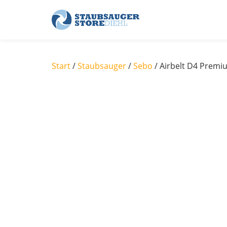
Skip
to
content
Start
/
Staubsauger
/
Sebo
/ Airbelt D4 Premi