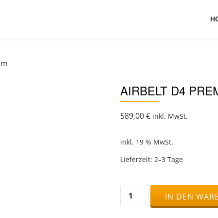
H
um
AIRBELT D4 PRE
589,00
€
inkl. MwSt.
inkl. 19 % MwSt.
Lieferzeit:
2–3 Tage
Airbelt
IN DEN WAR
D4