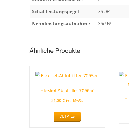
Schallleistungspegel
79 dB
Nennleistungsaufnahme
890 W
Ähnliche Produkte
Elektret-Abluftfilter 7095er
El
31,00
€
inkl. MwSt.
Dieses
DETAILS
Produkt
weist