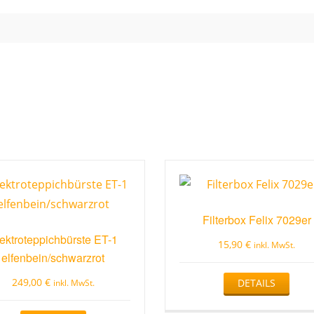
Filterbox Felix 7029er
ektroteppichbürste ET-1
15,90
€
inkl. MwSt.
elfenbein/schwarzrot
249,00
€
DETAILS
inkl. MwSt.