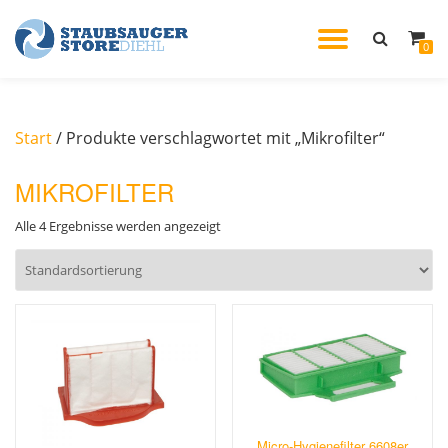
TOGGL
0
Skip
to
NAVIG
content
Start
/ Produkte verschlagwortet mit „Mikrofilter“
MIKROFILTER
Alle 4 Ergebnisse werden angezeigt
Micro-Hygienefilter 6608er