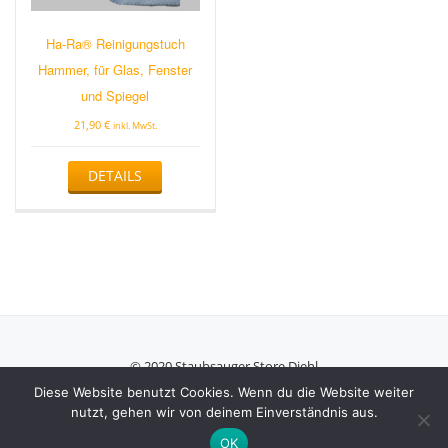
Ha-Ra® Reinigungstuch
Hammer, für Glas, Fenster
und Spiegel
21,90
€
inkl. MwSt.
DETAILS
© 2020 Staubsauger Store Diehl
Secondary
Diese Website benutzt Cookies. Wenn du die Website weiter
nutzt, gehen wir von deinem Einverständnis aus.
Menu
Azera Shop
powered by
WordPress
OK