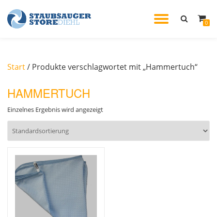
TOGGL
0
Skip
to
NAVIG
content
Start
/ Produkte verschlagwortet mit „Hammertuch“
HAMMERTUCH
Einzelnes Ergebnis wird angezeigt