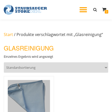
TOGGL
0
Skip
to
NAVIG
content
Start
/ Produkte verschlagwortet mit „Glasreinigung“
GLASREINIGUNG
Einzelnes Ergebnis wird angezeigt