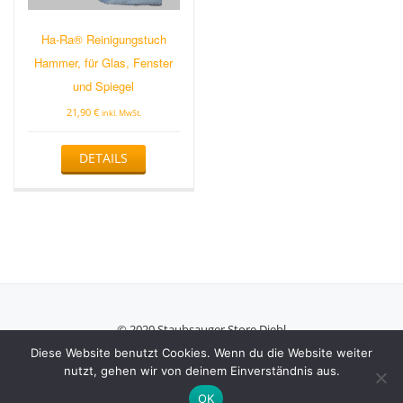
Ha-Ra® Reinigungstuch
Hammer, für Glas, Fenster
und Spiegel
21,90
€
inkl. MwSt.
DETAILS
© 2020 Staubsauger Store Diehl
Secondary
Diese Website benutzt Cookies. Wenn du die Website weiter
nutzt, gehen wir von deinem Einverständnis aus.
Menu
Azera Shop
powered by
WordPress
OK