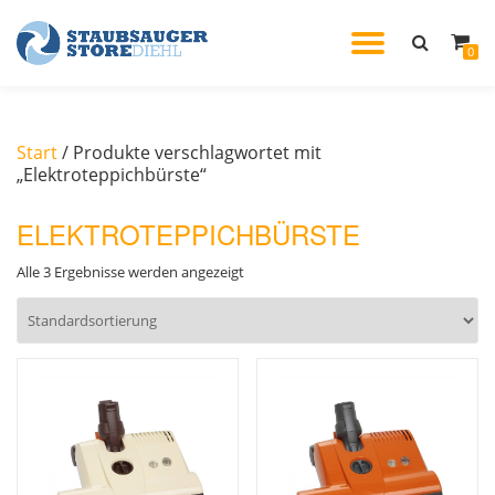
TOGGL
0
Skip
to
NAVIG
content
Start
/ Produkte verschlagwortet mit
„Elektroteppichbürste“
ELEKTROTEPPICHBÜRSTE
Alle 3 Ergebnisse werden angezeigt