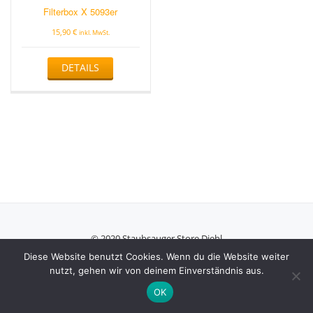
Filterbox X 5093er
15,90
€
inkl. MwSt.
DETAILS
© 2020 Staubsauger Store Diehl
Secondary
Diese Website benutzt Cookies. Wenn du die Website weiter
nutzt, gehen wir von deinem Einverständnis aus.
Menu
Azera Shop
powered by
WordPress
OK