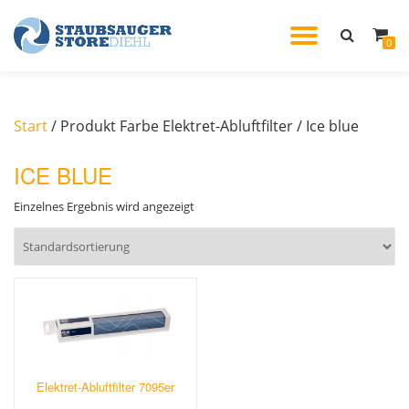
TOGGL
0
Skip
to
NAVIG
content
Start
/ Produkt Farbe Elektret-Abluftfilter / Ice blue
ICE BLUE
Einzelnes Ergebnis wird angezeigt
Elektret-Abluftfilter 7095er