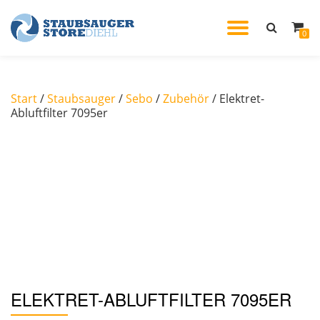
TOGGL
0
Skip
to
NAVIG
content
Start
/
Staubsauger
/
Sebo
/
Zubehör
/ Elektret-
Abluftfilter 7095er
ELEKTRET-ABLUFTFILTER 7095ER