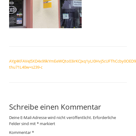
BEITRAGSNAVIGATION
AYg4KFAVeJ5XD4x99kYmEeWQto03irKCJxq1yLI0Hvj5cUFThCcby0OED
thu71L40w=s239-c
Schreibe einen Kommentar
Deine E-Mail-Adresse wird nicht veröffentlicht.
Erforderliche
Felder sind mit
*
markiert
Kommentar
*