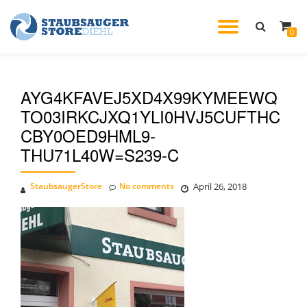
TOGGL
0
Skip
to
NAVIG
content
AYG4KFAVEJ5XD4X99KYMEEWQ
TO03IRKCJXQ1YLI0HVJ5CUFTHC
CBY0OED9HML9-
THU71L40W=S239-C
StaubsaugerStore
No comments
April 26, 2018